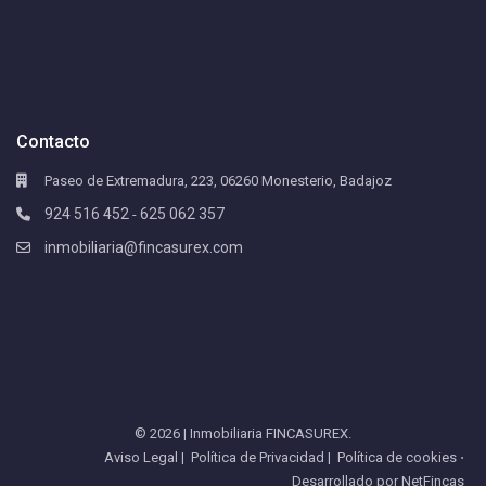
Contacto
Paseo de Extremadura, 223, 06260 Monesterio, Badajoz
924 516 452
625 062 357
-
inmobiliaria@fincasurex.com
© 2026 | Inmobiliaria FINCASUREX.
Aviso Legal
|
Política de Privacidad
|
Política de cookies
⋅
Desarrollado por
NetFincas